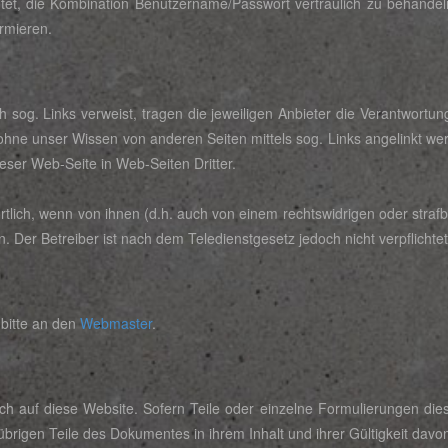
ichtet, die Kombination Benutzername/Passwort vertraulich zu behandel
rmieren.
h sog. Links verweist, tragen die jeweiligen Anbieter die Verantwortung.
 ohne unser Wissen von anderen Seiten mittels sog. Links angelinkt we
eser Web-Seite in Web-Seiten Dritter.
rtlich, wenn von ihnen (d.h. auch von einem rechtswidrigen oder strafba
 Der Betreiber ist nach dem Teledienstgesetz jedoch nicht verpflichtet
bitte an den
Webmaster
.
 auf diese Website. Sofern Teile oder einzelne Formulierungen dies
 übrigen Teile des Dokumentes in ihrem Inhalt und ihrer Gültigkeit davo